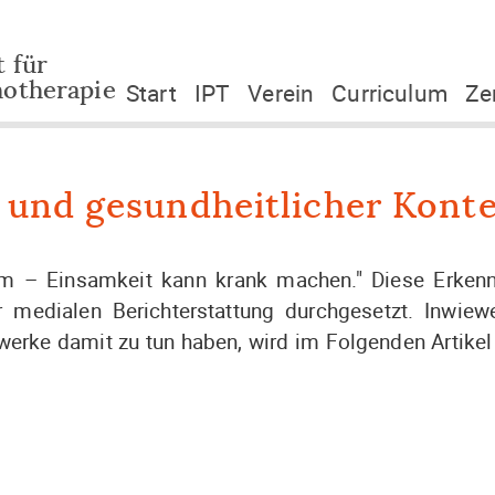
 für
Navigation überspringen
Start
IPT
Verein
Curriculum
Ze
hotherapie
Was ist IPT
Mitgliedsantrag
Webinar
Zer
Historie
Satzung
Workshops
Zer
Modifikationen
Vorstand
Adh
 und gesundheitlicher Kont
Forschungslage
Beirat
DGI
Literatur
am – Einsamkeit kann krank machen." Diese Erkennt
ISIPT
er medialen Berichterstattung durchgesetzt. Inw
zwerke damit zu tun haben, wird im Folgenden Artike