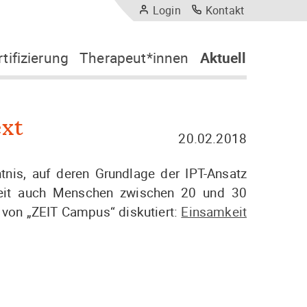
Login
Kontakt
rtifizierung
Therapeut*innen
Aktuell
tifizierungskriterien
Therapeut*innen
Nachrichten
tifizierungsantrag
Trainer*innen und Supervisor*innen
Veranstaltungen
ärenzrating
IPT in Kliniken
ext
PT-Klinikerzertifizierung
20.02.2018
nis, auf deren Grundlage der IPT-Ansatz
ieweit auch Menschen zwischen 20 und 30
l von „ZEIT Campus“ diskutiert:
Einsamkeit