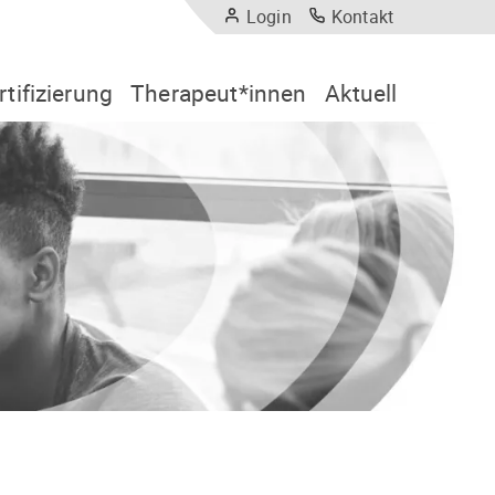
Login
Kontakt
rtifizierung
Therapeut*innen
Aktuell
tifizierungskriterien
Therapeut*innen
Nachrichten
tifizierungsantrag
Trainer*innen und Supervisor*innen
Veranstaltungen
ärenzrating
IPT in Kliniken
PT-Klinikerzertifizierung